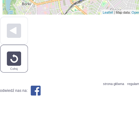
Leaflet
| Map data:
Open
Cofnij
strona główna
regulam
odwiedź nas na: