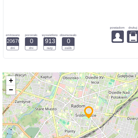
powiadom
drukuj
emitowano
pozostało
wyswietlono
obserwowało
0
913
0
20676
dni
dni
razy
osób
+
−