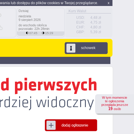
wania lub dostępu do plików cookies w Twojej przeglądarce.
x
Dzisiaj:
Kurs Walut
niedziela
USD:
4,48 zł
9 sierpień 2026
EUR:
4,75 zł
do wschodu słońca
CHF:
4,80 zł
pozostało: 22h 28min
GBP:
5,39 zł
07:45
15:29
schowek
W tym momencie
te ogłoszenia
przegląda jeszcze
19
osób