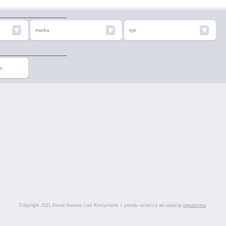
marka
typ
o
Copyright 2021 Portal Anonse.com Korzystanie z portalu oznacza akceptację
regulaminu
.