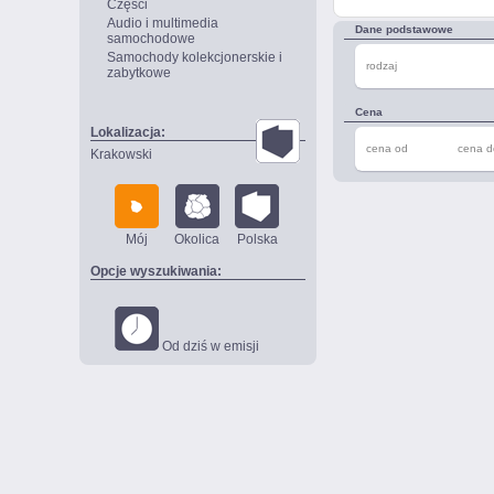
Części
Audio i multimedia
Dane podstawowe
samochodowe
Samochody kolekcjonerskie i
rodzaj
zabytkowe
Cena
Lokalizacja:
cena od
cena d
Krakowski
Mój
Okolica
Polska
Opcje wyszukiwania:
Od dziś w emisji