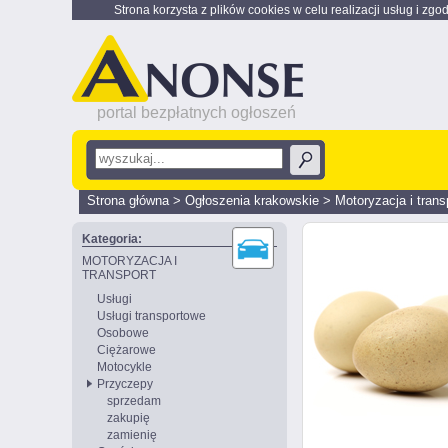
Strona korzysta z plików cookies w celu realizacji usług i zgo
portal bezpłatnych ogłoszeń
Strona główna
>
Ogłoszenia krakowskie
>
Motoryzacja i trans
Kategoria:
MOTORYZACJA I
TRANSPORT
Usługi
Usługi transportowe
Osobowe
Ciężarowe
Motocykle
Przyczepy
sprzedam
zakupię
zamienię