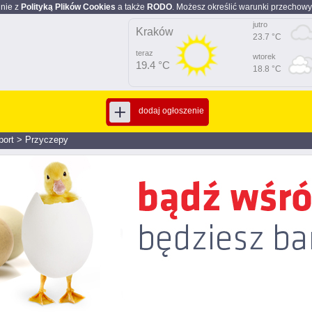
dnie z
Polityką Plików Cookies
a także
RODO
. Możesz określić warunki przechowy
jutro
Kraków
23.7 °C
teraz
wtorek
19.4 °C
18.8 °C
dodaj ogłoszenie
port
>
Przyczepy