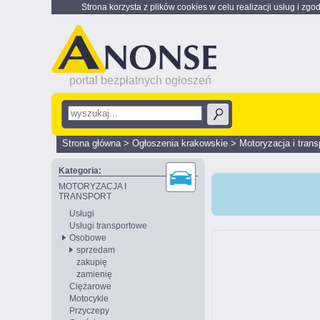
Strona korzysta z plików cookies w celu realizacji usług i zgo
portal bezpłatnych ogłoszeń
Strona główna
>
Ogłoszenia krakowskie
>
Motoryzacja i trans
Kategoria:
MOTORYZACJA I
TRANSPORT
Usługi
Usługi transportowe
Osobowe
sprzedam
zakupię
zamienię
Ciężarowe
Motocykle
Przyczepy