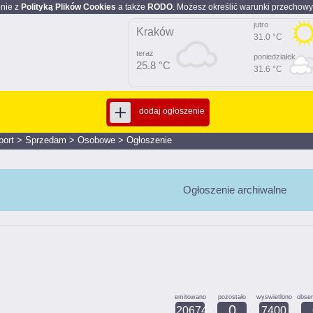
dnie z
Polityką Plików Cookies
a także
RODO
. Możesz określić warunki przechowy
jutro
Kraków
31.0 °C
teraz
poniedziałek
25.8 °C
31.6 °C
dodaj ogłoszenie
port
>
Sprzedam
>
Osobowe
>
Ogłoszenie
Ogłoszenie archiwalne
emitowano
pozostało
wyswietlono
obse
0
20674
7400