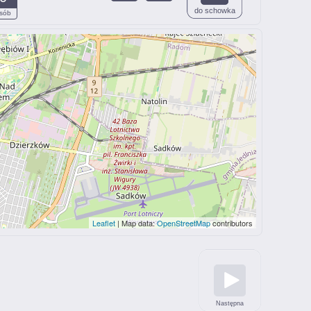
do schowka
sób
Leaflet
| Map data:
OpenStreetMap
contributors
Następna