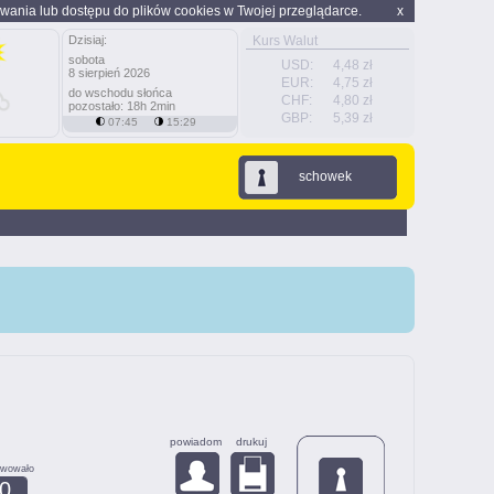
wania lub dostępu do plików cookies w Twojej przeglądarce.
x
Dzisiaj:
Kurs Walut
sobota
USD:
4,48 zł
8 sierpień 2026
EUR:
4,75 zł
do wschodu słońca
CHF:
4,80 zł
pozostało: 18h 2min
GBP:
5,39 zł
07:45
15:29
schowek
powiadom
drukuj
rwowało
0