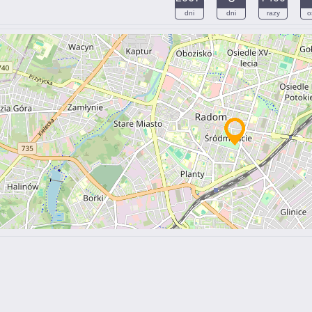
dni
dni
razy
o