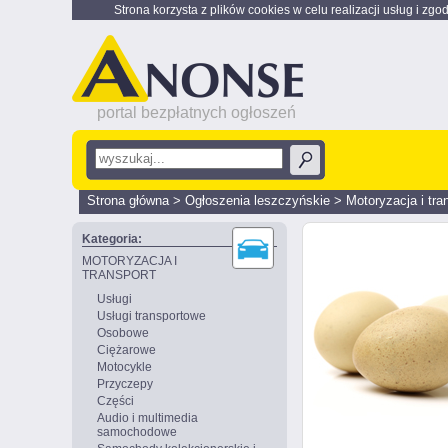
Strona korzysta z plików cookies w celu realizacji usług i zgo
portal bezpłatnych ogłoszeń
Strona główna
>
Ogłoszenia leszczyńskie
>
Motoryzacja i tra
Kategoria:
MOTORYZACJA I
TRANSPORT
Usługi
Usługi transportowe
Osobowe
Ciężarowe
Motocykle
Przyczepy
Części
Audio i multimedia
samochodowe