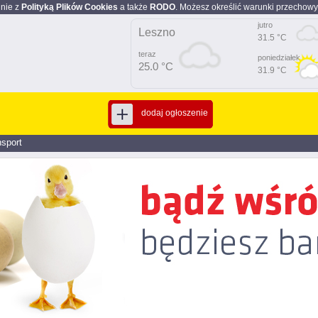
dnie z
Polityką Plików Cookies
a także
RODO
. Możesz określić warunki przechowy
jutro
Leszno
31.5 °C
teraz
poniedziałek
25.0 °C
31.9 °C
dodaj ogłoszenie
nsport