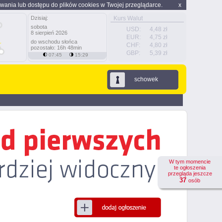
wania lub dostępu do plików cookies w Twojej przeglądarce.
x
Dzisiaj:
Kurs Walut
sobota
USD:
4,48 zł
8 sierpień 2026
EUR:
4,75 zł
do wschodu słońca
CHF:
4,80 zł
pozostało: 16h 48min
GBP:
5,39 zł
07:45
15:29
schowek
W tym momencie
te ogłoszenia
przegląda jeszcze
37
osób