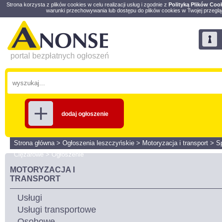
Strona korzysta z plików cookies w celu realizacji usług i zgodnie z
Polityką Plików Coo
warunki przechowywania lub dostępu do plików cookies w Twojej przeglą
portal bezpłatnych ogłoszeń
dodaj ogłoszenie
Strona główna
>
Ogłoszenia leszczyńskie
>
Motoryzacja i transport
>
S
Ciężarowe
>
Ogłoszenie
MOTORYZACJA I
TRANSPORT
Usługi
Usługi transportowe
Osobowe