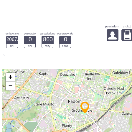
powiadom
drukuj
emitowano
pozostało
wyswietlono
obserwowało
0
860
0
20673
dni
dni
razy
osób
+
−