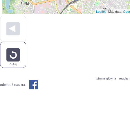
Leaflet
| Map data:
Open
Cofnij
strona główna
regulam
odwiedź nas na: