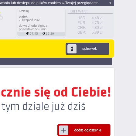
wania lub dostępu do plików cookies w Twojej przeglądarce.
x
Dzisiaj:
Kurs Walut
piątek
USD:
4,48 zł
7 sierpień 2026
EUR:
4,75 zł
do wschodu słońca
CHF:
4,80 zł
pozostało: 5h 6min
GBP:
5,39 zł
07:45
15:29
schowek