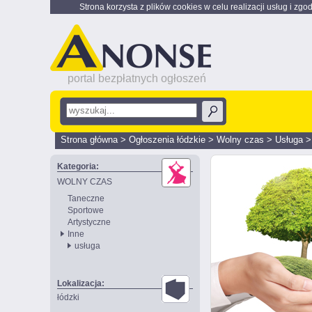
Strona korzysta z plików cookies w celu realizacji usług i zgo
portal bezpłatnych ogłoszeń
Strona główna
>
Ogłoszenia łódzkie
>
Wolny czas
>
Usługa
Kategoria:
WOLNY CZAS
Taneczne
Sportowe
Artystyczne
Inne
usługa
Lokalizacja:
łódzki