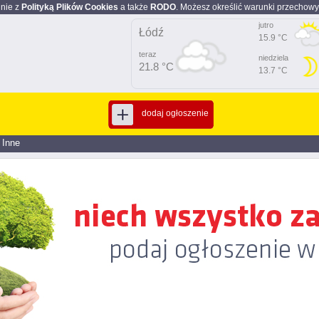
dnie z
Polityką Plików Cookies
a także
RODO
. Możesz określić warunki przechowy
jutro
Łódź
15.9 °C
teraz
niedziela
21.8 °C
13.7 °C
dodaj ogłoszenie
>
Inne