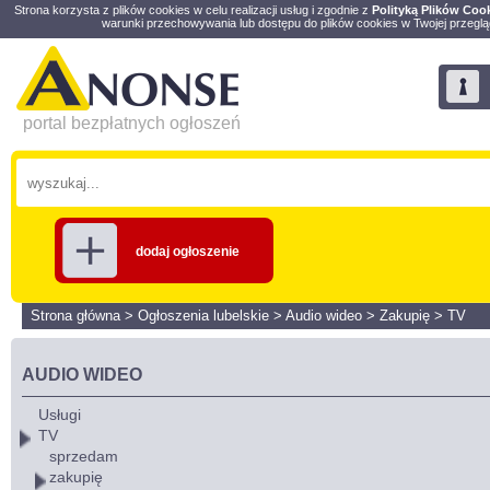
Strona korzysta z plików cookies w celu realizacji usług i zgodnie z
Polityką Plików Coo
warunki przechowywania lub dostępu do plików cookies w Twojej przeglą
portal bezpłatnych ogłoszeń
dodaj ogłoszenie
Strona główna
>
Ogłoszenia lubelskie
>
Audio wideo
>
Zakupię
>
TV
AUDIO WIDEO
Usługi
TV
sprzedam
zakupię