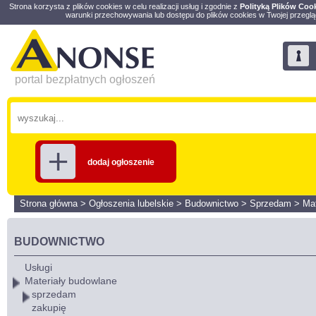
Strona korzysta z plików cookies w celu realizacji usług i zgodnie z
Polityką Plików Coo
warunki przechowywania lub dostępu do plików cookies w Twojej przeglą
portal bezpłatnych ogłoszeń
dodaj ogłoszenie
Strona główna
>
Ogłoszenia lubelskie
>
Budownictwo
>
Sprzedam
>
Mat
BUDOWNICTWO
Usługi
Materiały budowlane
sprzedam
zakupię