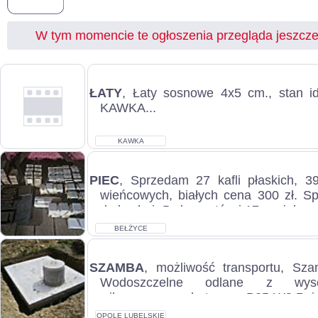
W tym momencie te ogłoszenia przegląda jeszcz
ŁATY
, Łaty sosnowe 4x5 cm., stan id
KAWKA...
KAWKA
PIEC
, Sprzedam 27 kafli płaskich, 3
wieńcowych, białych cena 300 zł. S
do kuchni- 5 elementów i 17 cegieł sza
BEŁŻYCE
SZAMBA
, możliwość transportu, Sz
Wodoszczelne odlane z wysok
wibrowanego betonu B25-W8.Poje
posiadam to...
OPOLE LUBELSKIE