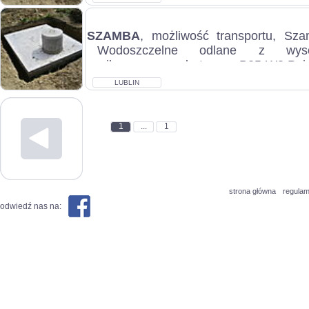
SZAMBA
, możliwość transportu, Sz
Wodoszczelne odlane z wysok
wibrowanego betonu B25-W8.Poje
posiadam:2m3...
LUBLIN
1
...
1
strona główna
regulam
odwiedź nas na: