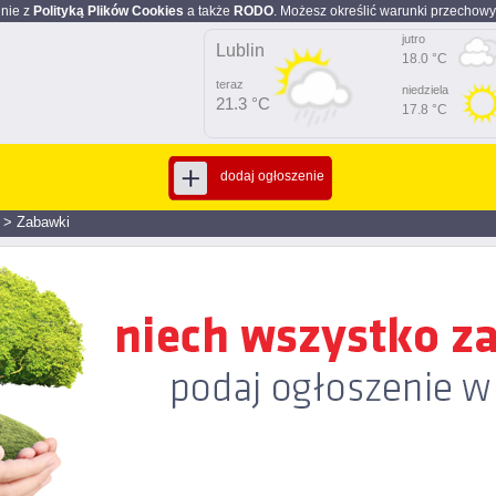
dnie z
Polityką Plików Cookies
a także
RODO
. Możesz określić warunki przechowy
jutro
Lublin
18.0 °C
teraz
niedziela
21.3 °C
17.8 °C
dodaj ogłoszenie
>
Zabawki