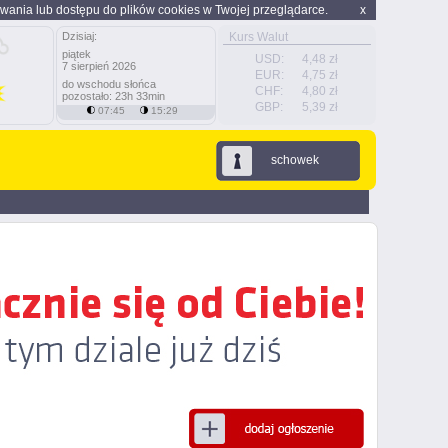
wania lub dostępu do plików cookies w Twojej przeglądarce.
x
Dzisiaj:
Kurs Walut
piątek
USD:
4,48 zł
7 sierpień 2026
EUR:
4,75 zł
do wschodu słońca
CHF:
4,80 zł
pozostało: 23h 33min
GBP:
5,39 zł
07:45
15:29
schowek