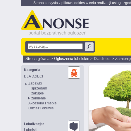
Strona korzysta z plików cookies w celu realizacji usług i zgo
portal bezpłatnych ogłoszeń
Strona główna
>
Ogłoszenia lubelskie
>
Dla dzieci
>
Zamienię
Kategoria:
DLA DZIECI
Zabawki
sprzedam
zakupię
zamienię
Akcesoria i meble
Odzież i obuwie
Lokalizacja:
Lubelski