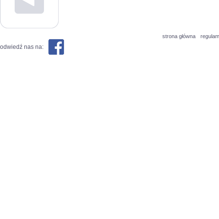
strona główna
regulam
odwiedź nas na: