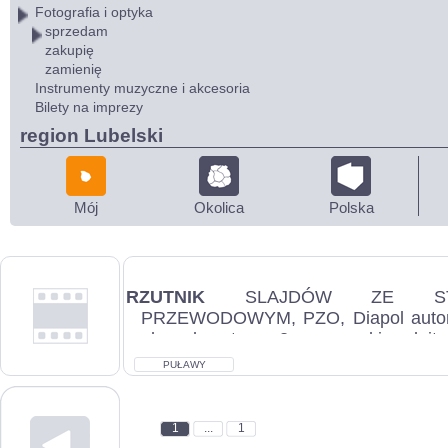
Fotografia i optyka
sprzedam
zakupię
zamienię
Instrumenty muzyczne i akcesoria
Bilety na imprezy
region Lubelski
Mój
Okolica
Polska
RZUTNIK
SLAJDÓW ZE STE
PRZEWODOWYM, PZO, Diapol autom
ekran kasetowy, 2 magazynki, pulpit 
stan dobry, c...
PUŁAWY
1
...
1