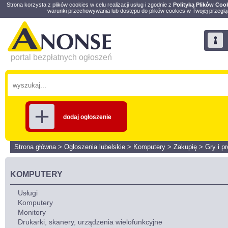
Strona korzysta z plików cookies w celu realizacji usług i zgodnie z
Polityką Plików Coo
warunki przechowywania lub dostępu do plików cookies w Twojej przeglą
portal bezpłatnych ogłoszeń
dodaj ogłoszenie
Strona główna
>
Ogłoszenia lubelskie
>
Komputery
>
Zakupię
>
Gry i p
KOMPUTERY
Usługi
Komputery
Monitory
Drukarki, skanery, urządzenia wielofunkcyjne