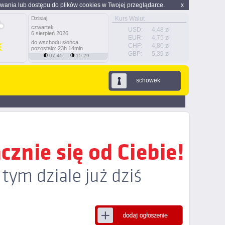
wania lub dostępu do plików cookies w Twojej przeglądarce.
x
Dzisiaj:
Kurs Walut
czwartek
USD:
4,48 zł
6 sierpień 2026
EUR:
4,75 zł
do wschodu słońca
CHF:
4,80 zł
pozostało: 23h 14min
GBP:
5,39 zł
07:45
15:29
schowek