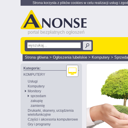
Strona korzysta z plików cookies w celu realizacji usług i zgo
portal bezpłatnych ogłoszeń
Strona główna
>
Ogłoszenia lubelskie
>
Komputery
>
Sprzed
Kategoria:
KOMPUTERY
Usługi
Komputery
Monitory
sprzedam
zakupię
zamienię
Drukarki, skanery, urządzenia
wielofunkcyjne
Części i akcesoria komputerowe
Gry i programy