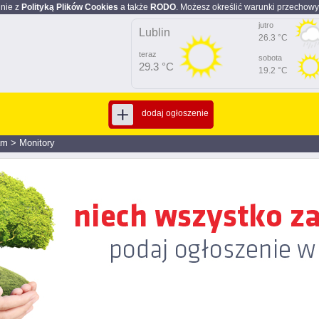
dnie z
Polityką Plików Cookies
a także
RODO
. Możesz określić warunki przechowy
jutro
Lublin
26.3 °C
teraz
sobota
29.3 °C
19.2 °C
dodaj ogłoszenie
am
>
Monitory