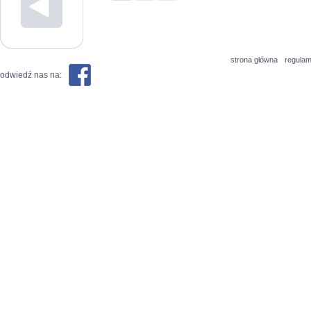
strona główna
regulam
odwiedź nas na: