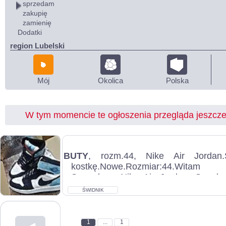
sprzedam
zakupię
zamienię
Dodatki
region Lubelski
Mój
Okolica
Polska
W tym momencie te ogłoszenia przegląda jeszcz
BUTY
, rozm.44, Nike Air Jordan.
kostkę.Nowe.Rozmiar:44.Witam
Sprzedam: Nike Air Jordan. Sneake
Rozmiar...
ŚWIDNIK
1
...
1