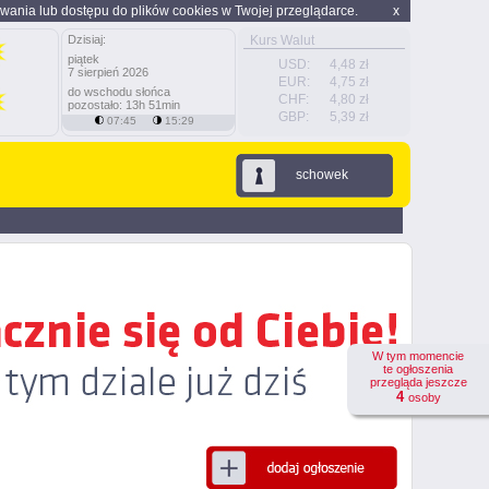
wania lub dostępu do plików cookies w Twojej przeglądarce.
x
Dzisiaj:
Kurs Walut
piątek
USD:
4,48 zł
7 sierpień 2026
EUR:
4,75 zł
do wschodu słońca
CHF:
4,80 zł
pozostało: 13h 51min
GBP:
5,39 zł
07:45
15:29
schowek
W tym momencie
te ogłoszenia
przegląda jeszcze
4
osoby