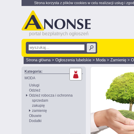
Strona korzysta z plików cookies w celu realizacji usług i zgo
portal bezpłatnych ogłoszeń
Strona główna
>
Ogłoszenia lubelskie
>
Moda
>
Zamienię
>
O
Kategoria:
MODA
Usługi
Odzież
Odzież robocza i ochronna
sprzedam
zakupię
zamienię
Obuwie
Dodatki