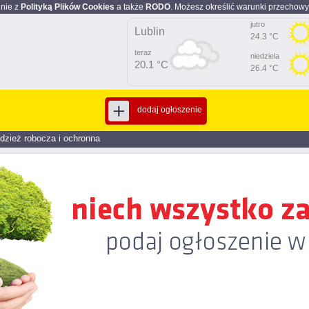
dnie z
Polityką Plików Cookies
a także
RODO
. Możesz określić warunki przechowy
jutro
Lublin
24.3 °C
teraz
niedziela
20.1 °C
26.4 °C
dodaj ogłoszenie
dzież robocza i ochronna