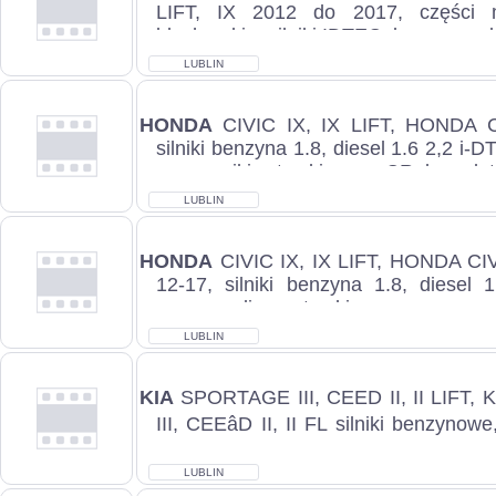
LIFT, IX 2012 do 2017, części 
blacharskie, silniki IDTEC, benzyna, sk
LUBLIN
HONDA
CIVIC IX, IX LIFT, HONDA C
silniki benzyna 1.8, diesel 1.6 2,2 i-D
rozruszniki, wtryskiwacze CR, kompletn
LUBLIN
HONDA
CIVIC IX, IX LIFT, HONDA CIVI
12-17, silniki benzyna 1.8, diesel 
pompy paliwa, wtryskiwacze zawory egr
LUBLIN
KIA
SPORTAGE III, CEED II, II LIFT,
III, CEEâD II, II FL silniki benzynowe
2.0 CRDi, układy paliwa, wtryskiwa...
LUBLIN