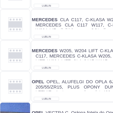
CDI, s...
LUBLIN
MERCEDES
CLA C117, C-KLASA W2
MERCEDES CLA C117 W117, C-
W204 LIF, silniki beznyna CGI, diese
biegów a...
LUBLIN
MERCEDES
W205, W204 LIFT C-KLA
C117, MERCEDES C-KLASA W205
LIFT, W204 LIFT, CLA C117 W117, s
automatyc...
LUBLIN
OPEL
OPEL, ALUFELGI DO OPLA 6J
205/55/ZR15, PLUS OPONY D
LETNIE, 4szt-cena za komplet 400zł
dobry, c.40...
LUBLIN
OPEL
VECTRA C, Osłona fotela do Ope