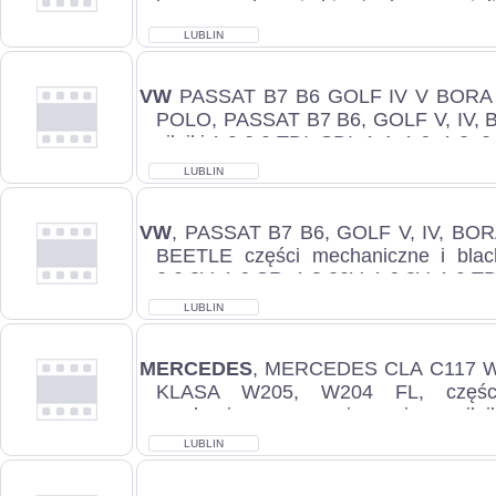
benzyna, skrzynie biegów benzyna i die
LUBLIN
VW
PASSAT B7 B6 GOLF IV V BOR
POLO, PASSAT B7 B6, GOLF V, IV,
silniki 1,9 2,0 TDI, SDI, 1.4, 1.6, 1.8, 
LUBLIN
VW
, PASSAT B7 B6, GOLF V, IV, B
BEETLE części mechaniczne i blachar
2.0 8V, 1.6 SR, 1,8 20V, 1,6 8V, 1.9 TDI
LUBLIN
MERCEDES
, MERCEDES CLA C117 W1
KLASA W205, W204 FL, części 
mechaniczne, zawieszenia, siln
turbosprężarki, chło...
LUBLIN