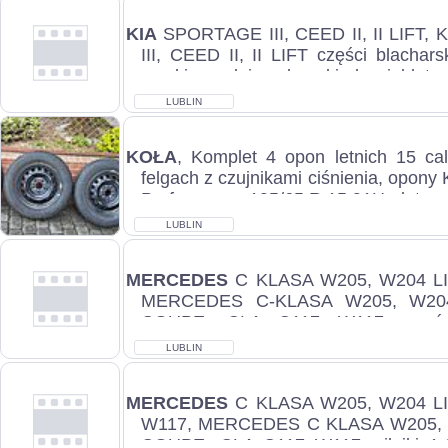
KIA
SPORTAGE III, CEED II, II LIFT,
III, CEED II, II LIFT części blacharsk
maski przednie, zderzaki, drzwi, błot...
LUBLIN
KOŁA
, Komplet 4 opon letnich 15 cal
felgach z czujnikami ciśnienia, opon
Performance 195/65 R 15 91H, data pr
LUBLIN
MERCEDES
C KLASA W205, W204 LI
MERCEDES C-KLASA W205, W204
COUPE, CLA C117 W117, części 
mechaniczne, zd...
LUBLIN
MERCEDES
C KLASA W205, W204 LI
W117, MERCEDES C KLASA W205, W
COUPE, CLA C117 W117, silniki 1.