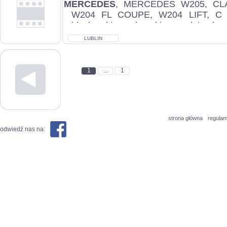
MERCEDES
, MERCEDES W205, CLA
W204 FL COUPE, W204 LIFT, C 
blacharskie, zderzaki przednie ko
przednie, klapy tyl...
LUBLIN
1
...
1
strona główna
regulam
odwiedź nas na: