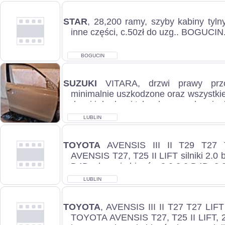
STAR
, 28,200 ramy, szyby kabiny tyl
inne części, c.50zł do uzg.. BOGUCIN.
BOGUCIN
SUZUKI
VITARA, drzwi prawy prz
minimalnie uszkodzone oraz wszystkie
drzwi i do drzwi tylnych prawych m.in. 
LUBLIN
TOYOTA
AVENSIS III II T29 T27
AVENSIS T27, T25 II LIFT silniki 2.0 
D4D, skrzynie biegów 2.0 2.2 D4D, 2.0
LUBLIN
TOYOTA
, AVENSIS III II T27 T27 LIF
TOYOTA AVENSIS T27, T25 II LIFT, 2