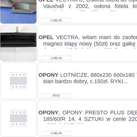
Vauxhall z 2002, osłona fotela k
oryginalna, możliwość wysyłki, zaprasz
LUBLIN
OPEL
VECTRA, witam mam do zaofero
magnez klapy nowy (50zł) oraz gałkę
do skrzyni 5 Opla Vectry (30zł)., stan b
LUBLIN
OPONY
LOTNICZE, 880x230 600x180 7
stan bardzo dobry, c.150zł. RYKI...
RYKI
OPONY
, OPONY PRESTO PLUS DĘB
185/60/R 14, 4 SZTUKI w cenie 220z
c.220zł. LUBLIN...
LUBLIN