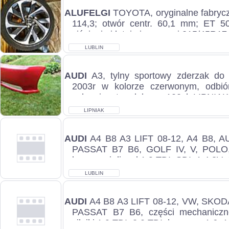
ALUFELGI
TOYOTA, oryginalne fabrycz
114,3; otwór centr. 60,1 mm; ET 50
ciśnienia i letnimi oponami 215/45R17, 
LUBLIN
AUDI
A3, tylny sportowy zderzak do
2003r w kolorze czerwonym, odbi
zakresie, stan dobry, c.100zł. LIPNIAK
LIPNIAK
AUDI
A4 B8 A3 LIFT 08-12, A4 B8, A
PASSAT B7 B6, GOLF IV, V, POLO, 
benzyna i diesel 1,9 TDI, SDI, 1.4 8V, 
LUBLIN
AUDI
A4 B8 A3 LIFT 08-12, VW, SKOD
PASSAT B7 B6, części mechaniczne
silniki 1,9 TDI, 2,0 TDI, benzyna 1.6, 1.