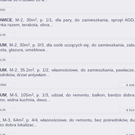
RAK
OWICE
, M-2, 30m
, p. 1/1, dla pary, do zamieszkania, sprzęt AGD
2
enka razem, terakota, okna...
LIN
RUM
, M-2, 30m
, p. 0/3, dla osób uczących się, do zamieszkania, za
2
kota, glazura, umeblowa...
LIN
RUM
, M-2, 35.2m
, p. 1/2, własnościowe, do zamieszkania, pawlacze,
2
edników, drzwi antywłam...
DNIK
8 438 
RUM
, M-5, 105m
, p. 1/3, udział, do remontu, balkon, bardzo dobra
2
no, widna kuchnia, dwus...
LIN
9 524 
, M-3, 64m
, p. 4/4, własnościowe, do remontu, bez pośredników, duży
2
o dobra lokalizac...
LIN