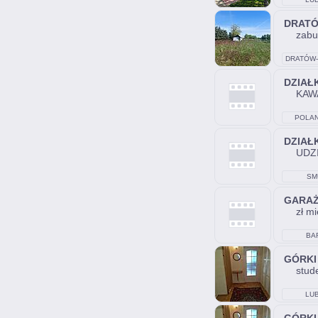
DRAT
zabu
DRATÓW-
DZIAŁ
KAW
POLA
DZIAŁ
UDZ
SM
GARA
zł mi
BA
GÓRKI
stud
LUB