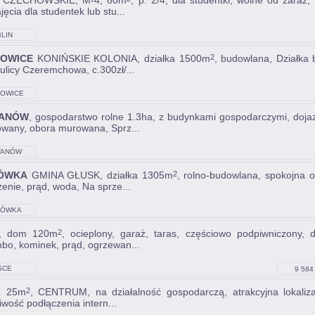
CZECHOWSKIE, M-4, 60m
, p. 2/4, dla studentki, wolne od zara
ęcia dla studentek lub stu...
LIN
OWICE
KONIŃSKIE KOLONIA, działka 1500m
, budowlana, Działka 
2
 ulicy Czeremchowa, c.300zł/...
OWICE
SKIE-
ONIA
TANÓW
, gospodarstwo rolne 1.3ha, z budynkami gospodarczymi, doja
wany, obora murowana, Sprz...
TANÓW
NÓWKA
GMINA GŁUSK, działka 1305m
, rolno-budowlana, spokojna o
2
żenie, prąd, woda, Na sprze...
NÓWKA
, dom 120m
, ocieplony, garaż, taras, częściowo podpiwniczony,
2
bo, kominek, prąd, ogrzewan...
ŚCE
9 584 
L
25m
, CENTRUM, na działalność gospodarczą, atrakcyjna lokalizac
2
iwość podłączenia intern...