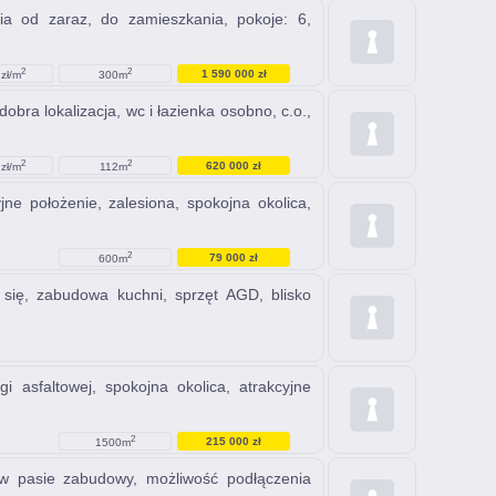
ia od zaraz, do zamieszkania, pokoje: 6,
2
2
1 590 000 zł
zł/m
300m
obra lokalizacja, wc i łazienka osobno, c.o.,
2
2
620 000 zł
zł/m
112m
jne położenie, zalesiona, spokojna okolica,
2
79 000 zł
600m
 się, zabudowa kuchni, sprzęt AGD, blisko
gi asfaltowej, spokojna okolica, atrakcyjne
2
215 000 zł
1500m
a w pasie zabudowy, możliwość podłączenia