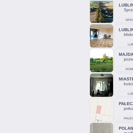
LUBLI
Sprz
NAS
LUBLI
blisk
LUB
MAJD
pozw
DOM
MIAST
kości
LUB
PAŁEC
poło
PAŁEC
POLA