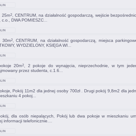
LIN
L
25m
, CENTRUM, na działalność gospodarczą, wejście bezpośrednio z 
2
, c.o., DWA POMIESZC...
LIN
L
30m
, CENTRUM, na działalność gospodarczą, miejsca parkingowe
2
TKOWY, WYDZIELONY, KSIĘGA WI...
LIN
pokoje 20m
, 2 pokoje do wynajęcia, nieprzechodnie, w tym jede
2
jmowany przez studenta, c.1.6...
LIN
pokoje, Pokój 11m2 dla jednej osoby 700zł . Drugi pokój 9,8m2 dla jedn
eszkaniu 4 pokoj...
LIN
pokój, dla osób niepalących, Pokój lub dwa pokoje w mieszkaniu
j informacji telefonicznie....
LIN