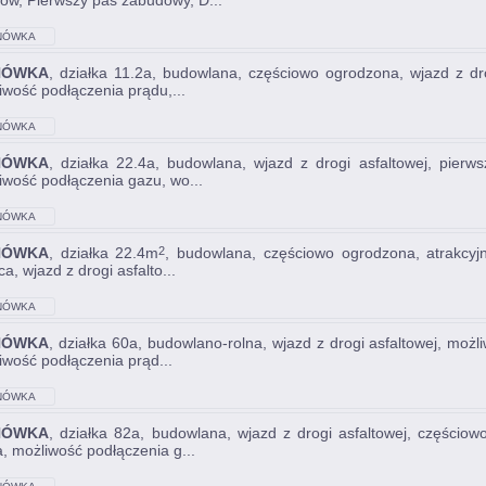
ów, Pierwszy pas zabudowy, D...
NÓWKA
NÓWKA
, działka 11.2a, budowlana, częściowo ogrodzona, wjazd z dr
iwość podłączenia prądu,...
NÓWKA
NÓWKA
, działka 22.4a, budowlana, wjazd z drogi asfaltowej, pier
iwość podłączenia gazu, wo...
NÓWKA
NÓWKA
, działka 22.4m
, budowlana, częściowo ogrodzona, atrakcyjn
2
ca, wjazd z drogi asfalto...
NÓWKA
NÓWKA
, działka 60a, budowlano-rolna, wjazd z drogi asfaltowej, moż
iwość podłączenia prąd...
NÓWKA
NÓWKA
, działka 82a, budowlana, wjazd z drogi asfaltowej, częścio
, możliwość podłączenia g...