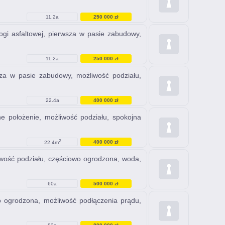
11.2a
250 000 zł
ogi asfaltowej, pierwsza w pasie zabudowy,
11.2a
250 000 zł
wsza w pasie zabudowy, możliwość podziału,
22.4a
400 000 zł
e położenie, możliwość podziału, spokojna
2
400 000 zł
22.4m
liwość podziału, częściowo ogrodzona, woda,
60a
500 000 zł
wo ogrodzona, możliwość podłączenia prądu,