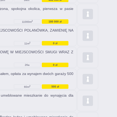
zł/m
64m
zona, spokojna okolica, pierwsza w pasie
2
180 000 zł
11000m
IEJSCOWOŚCI POLANÓWKA, ZAMIENIĘ NA
2
0 zł
11m
UDOWĘ W MIEJSCOWOŚCI SMUGI WRAZ Z
26a
0 zł
nałem, opłata za wynajem dwóch garaży 500
2
500 zł
60m
 i umeblowane mieszkanie do wynajęcia dla