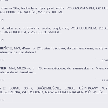
NÓWKA
, działka 26a, budowlana, gaz, prąd, woda, POŁOŻONA 5 KM, O
 260000zł ZA CAŁOŚĆ, WSZYSTKIE ME...
UGI
, działka 26a, budowlana, woda, prąd, gaz, POD LUBLINEM, DZ
OJNA OKOLICA, c.260.000zł. SMUGI...
UGI
IEŚCIE
, M-3, 45m
, p. 2/4, własnościowe, do zamieszkania, szafy w
2
edników, bardzo dobra l...
LIN
16 667
NEK
, M-4, 50.26m
, p. 4/6, własnościowe, do zamieszkania, Mieszkan
2
olegle do al. JanaPaw...
LIN
12 137
IĘ:
LOKAL 30m
, ŚRÓDMIEŚCIE, LOKAL UŻYTKOWY, WY
2
IESZCZENIA, WC OSOBNO, NA WSZELKĄ DZIAŁALNOŚĆ, WEJŚC...
LIN