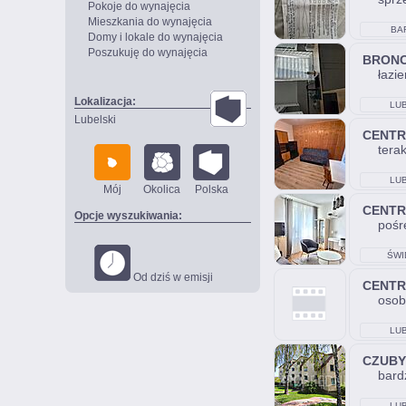
Pokoje do wynajęcia
Mieszkania do wynajęcia
BA
Domy i lokale do wynajęcia
Poszukuję do wynajęcia
BRON
łazi
Lokalizacja:
LUB
Lubelski
CENT
tera
LUB
Mój
Okolica
Polska
CENT
Opcje wyszukiwania:
pośr
ŚWI
Od dziś w emisji
CENT
osob
LUB
CZUBY
bardz
LUB