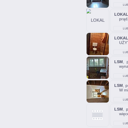
LUB
LOKA
prąd
LUB
LOKA
UŻY
LUB
LSM
, 
wyna
LUB
LSM
, 
W mi
LUB
LSM
, 
więce
LUB