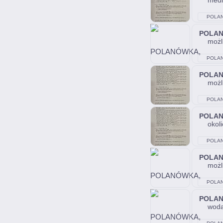
medi
POLA
POLA
możl
POLA
POLA
możl
POLA
POLA
okoli
POLA
POLA
możl
POLA
POLA
woda