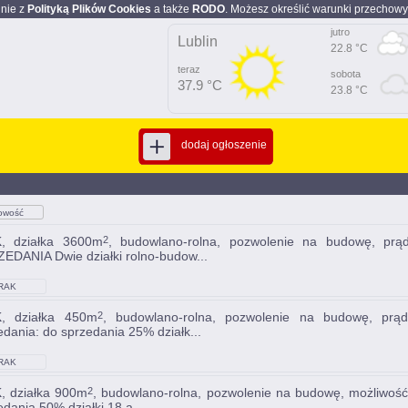
dnie z
Polityką Plików Cookies
a także
RODO
. Możesz określić warunki przechowy
jutro
Lublin
22.8 °C
teraz
sobota
37.9 °C
23.8 °C
dodaj ogłoszenie
owość
K
, działka 3600m
, budowlano-rolna, pozwolenie na budowę, prą
2
EDANIA Dwie działki rolno-budow...
RAK
K
, działka 450m
, budowlano-rolna, pozwolenie na budowę, prąd
2
edania: do sprzedania 25% działk...
RAK
K
, działka 900m
, budowlano-rolna, pozwolenie na budowę, możliwość
2
edania 50% działki 18 a...