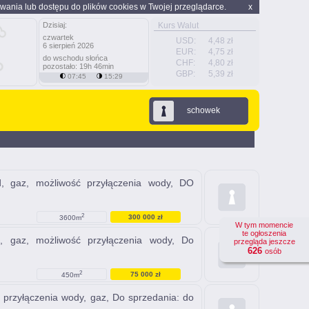
wania lub dostępu do plików cookies w Twojej przeglądarce.
x
Dzisiaj:
Kurs Walut
czwartek
USD:
4,48 zł
6 sierpień 2026
EUR:
4,75 zł
do wschodu słońca
CHF:
4,80 zł
pozostało: 19h 46min
GBP:
5,39 zł
07:45
15:29
schowek
d, gaz, możliwość przyłączenia wody, DO
2
300 000 zł
3600m
W tym momencie
te ogłoszenia
, gaz, możliwość przyłączenia wody, Do
przegląda jeszcze
626
osób
2
75 000 zł
450m
 przyłączenia wody, gaz, Do sprzedania: do