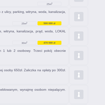
2
25m
ulicy, parking, witryna, woda, kanalizacja,
2
500 000 zł
25m
, witryna, kanalizacja, prąd, woda, LOKAL
2
470 000 zł
30m
n 1 lub 2 osobowy. Trzeci pokój obecnie
ej osoby 650zł. Zaliczka na opłaty po 300zł.
 umeblowanym, wynajmę osobom niepalącym.