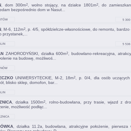
N
, dom 300m
, wolno stojący, na działce 1801m
, do zamieszkan
2
2
edam bezpośrednio dom w Nasut...
UTÓW
5 300 
N
, M-6, 112m
, p. 4/5, spółdzielcze-własnościowe, do remontu, bardzo d
2
o przystanek,...
LIN
5 536 
AN
ZAHORODYŃSKI, działka 600m
, budowlano-rekreacyjna, atrakcy
2
olenie na budowę, możliwoś...
INÓW
ECZKO
UNIWERSYTECKIE, M-2, 18m
, p. 0/4, dla osób uczących
2
ół, blisko sklep, domofon, bar...
LIN
ZNICA
, działka 1500m
, rolno-budowlana, przy trasie, wjazd z dro
2
żenie, możliwość podłąc...
ZNICA
NÓWKA
, działka 11.2a, budowlana, atrakcyjne położenie, pierwsz