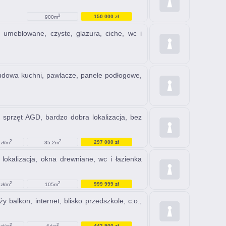
2
150 000 zł
900m
, umeblowane, czyste, glazura, ciche, wc i
budowa kuchni, pawlacze, panele podłogowe,
 sprzęt AGD, bardzo dobra lokalizacja, bez
2
2
297 000 zł
zł/m
35.2m
 lokalizacja, okna drewniane, wc i łazienka
2
2
999 999 zł
zł/m
105m
 balkon, internet, blisko przedszkole, c.o.,
2
2
443 900 zł