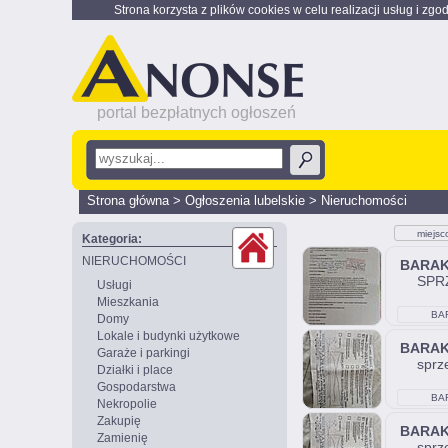
Strona korzysta z plików cookies w celu realizacji usług i zgo
portal bezpłatnych ogłoszeń
Strona główna
>
Ogłoszenia lubelskie
>
Nieruchomości
miejsc
Kategoria:
NIERUCHOMOŚCI
BARA
SPRZ
Usługi
Mieszkania
BA
Domy
Lokale i budynki użytkowe
BARA
Garaże i parkingi
sprz
Działki i place
Gospodarstwa
BA
Nekropolie
Zakupię
BARA
Zamienię
sprz