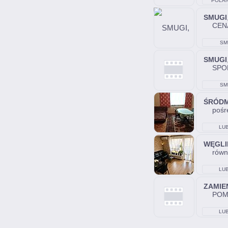
POLA
SMUGI
CENA
SM
SMUGI
SPOK
SM
ŚRÓDM
pośr
LUB
WĘGLI
równ
LUB
ZAMIEN
POM
LUB