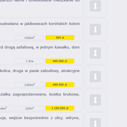
z, Bardzo ładne i umeblowane mieszkanie do
budowlana w jakibowicach konińskich koloni
2
300 zł
1500m
zd drogą asfaltową, w jednym kawałku, dom
1.3ha
495 000 zł
kolica, druga w pasie zabudowy, atrakcyjne
2
489 000 zł
1305m
 działka zagospodarowana, kostka brukowa,
2
2
1 150 000 zł
zł/m
120m
ja, wejście bezpośrednio z ulicy, witryna,