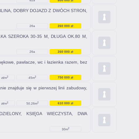
82a
800 000 zł
D LUBLINA, DOBRY DOJAZD Z DWÓCH STRON,
26a
260 000 zł
IAŁKA SZEROKA 30-35 M, DŁUGA OK.80 M,
26a
260 000 zł
nękowe, pawlacze, wc i łazienka razem, bez
2
2
750 000 zł
 zł/m
45m
ie znajduje się w pierwszej linii zabudowy,
2
2
610 000 zł
 zł/m
50.26m
DZIELONY, KSIĘGA WIECZYSTA, DWA
2
30m