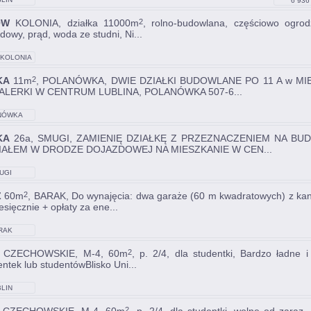
6 936 
ÓW
KOLONIA, działka 11000m
, rolno-budowlana, częściowo ogrod
2
dowy, prąd, woda ze studni, Ni...
KOLONIA
KA
11m
, POLANÓWKA, DWIE DZIAŁKI BUDOWLANE PO 11 A w M
2
ALERKI W CENTRUM LUBLINA, POLANÓWKA 507-6...
NÓWKA
KA
26a, SMUGI, ZAMIENIĘ DZIAŁKĘ Z PRZEZNACZENIEM NA B
IAŁEM W DRODZE DOJAZDOWEJ NA MIESZKANIE W CEN...
UGI
Ż
60m
, BARAK, Do wynajęcia: dwa garaże (60 m kwadratowych) z ka
2
esięcznie + opłaty za ene...
RAK
CZECHOWSKIE, M-4, 60m
, p. 2/4, dla studentki, Bardzo ładne
2
entek lub studentówBlisko Uni...
LIN
2