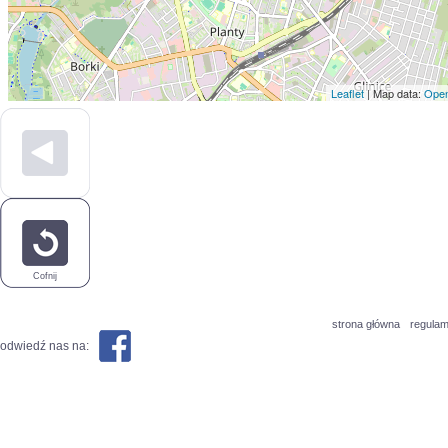
Leaflet
| Map data:
Open
Cofnij
strona główna
regulam
odwiedź nas na: