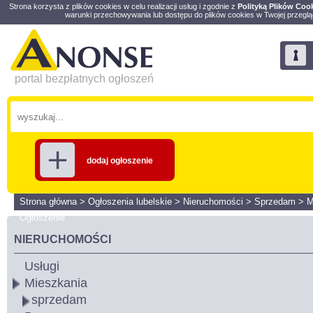
Strona korzysta z plików cookies w celu realizacji usług i zgodnie z
Polityką Plików Coo
warunki przechowywania lub dostępu do plików cookies w Twojej przeglą
portal bezpłatnych ogłoszeń
dodaj ogłoszenie
Strona główna
>
Ogłoszenia lubelskie
>
Nieruchomości
>
Sprzedam
>
M
Ogłoszenie
NIERUCHOMOŚCI
Usługi
Mieszkania
sprzedam