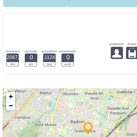
powiadom
drukuj
emitowano
pozostało
wyswietlono
obserwowało
0
0
20672
1124
dni
dni
razy
osób
+
−