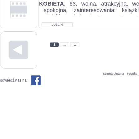
KOBIETA
, 63, wolna, atrakcyjna, we
spokojna, zainteresowania: książki
podróże, zwiedzanie, Poznam Pana sta
LUBLIN
1
...
1
strona główna
regulam
odwiedź nas na: