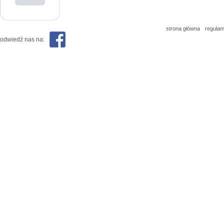
strona główna
regulam
odwiedź nas na: