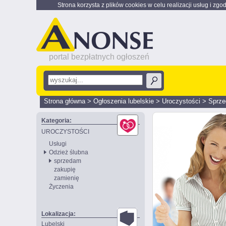
Strona korzysta z plików cookies w celu realizacji usług i zgo
portal bezpłatnych ogłoszeń
Strona główna
>
Ogłoszenia lubelskie
>
Uroczystości
>
Sprz
Kategoria:
UROCZYSTOŚCI
Usługi
Odzież ślubna
sprzedam
zakupię
zamienię
Życzenia
Lokalizacja:
Lubelski