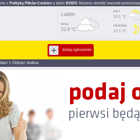
dnie z
Polityką Plików Cookies
a także
RODO
. Możesz określić warunki przechowy
jutro
Lublin
15.1 °C
teraz
niedziela
22.9 °C
13.1 °C
dodaj ogłoszenie
edam
>
Odzież ślubna