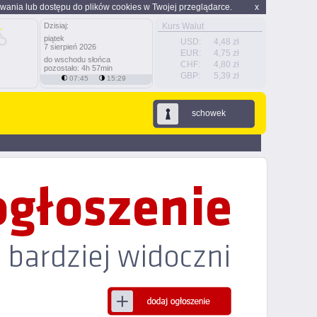
wania lub dostępu do plików cookies w Twojej przeglądarce.
x
Dzisiaj:
Kurs Walut
piątek
USD:
4,48 zł
7 sierpień 2026
EUR:
4,75 zł
do wschodu słońca
CHF:
4,80 zł
pozostało: 4h 57min
GBP:
5,39 zł
07:45
15:29
schowek