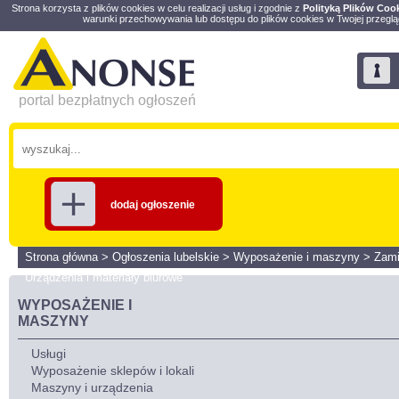
Strona korzysta z plików cookies w celu realizacji usług i zgodnie z
Polityką Plików Coo
warunki przechowywania lub dostępu do plików cookies w Twojej przeglą
portal bezpłatnych ogłoszeń
dodaj ogłoszenie
Strona główna
>
Ogłoszenia lubelskie
>
Wyposażenie i maszyny
>
Zami
Urządzenia i materiały biurowe
WYPOSAŻENIE I
MASZYNY
Usługi
Wyposażenie sklepów i lokali
Maszyny i urządzenia