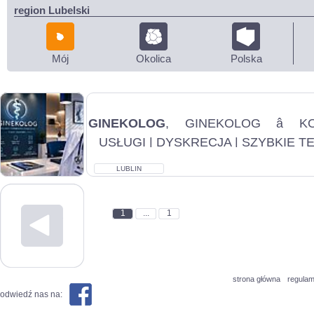
region Lubelski
Mój
Okolica
Polska
GINEKOLOG
, GINEKOLOG â K
USŁUGI | DYSKRECJA | SZYBKIE T
POLSKA Oferujemy komplek
ginekologiczną. Zapewnia...
LUBLIN
1
...
1
strona główna
regulam
odwiedź nas na: