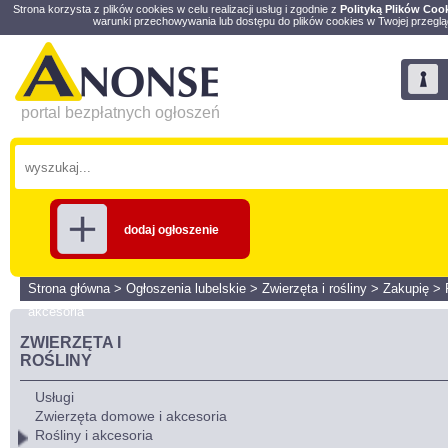
Strona korzysta z plików cookies w celu realizacji usług i zgodnie z
Polityką Plików Coo
warunki przechowywania lub dostępu do plików cookies w Twojej przeglą
portal bezpłatnych ogłoszeń
dodaj ogłoszenie
Strona główna
>
Ogłoszenia lubelskie
>
Zwierzęta i rośliny
>
Zakupię
>
akcesoria
ZWIERZĘTA I
ROŚLINY
Usługi
Zwierzęta domowe i akcesoria
Rośliny i akcesoria