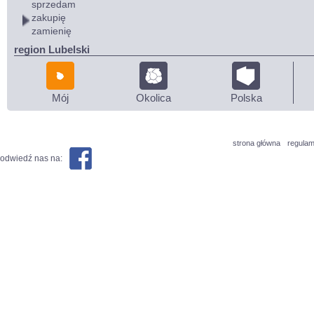
sprzedam
zakupię
zamienię
region Lubelski
Mój
Okolica
Polska
strona główna
regulam
odwiedź nas na: