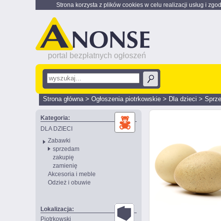
Strona korzysta z plików cookies w celu realizacji usług i zgo
portal bezpłatnych ogłoszeń
Strona główna
>
Ogłoszenia piotrkowskie
>
Dla dzieci
>
Sprz
Kategoria:
DLA DZIECI
Zabawki
sprzedam
zakupię
zamienię
Akcesoria i meble
Odzież i obuwie
Lokalizacja:
Piotrkowski