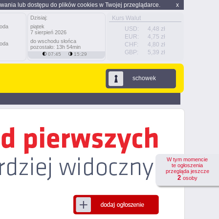
wania lub dostępu do plików cookies w Twojej przeglądarce.
x
Dzisiaj:
Kurs Walut
piątek
USD:
4,48 zł
7 sierpień 2026
EUR:
4,75 zł
do wschodu słońca
CHF:
4,80 zł
pozostało: 13h 54min
GBP:
5,39 zł
07:45
15:29
schowek
W tym momencie
te ogłoszenia
przegląda jeszcze
2
osoby