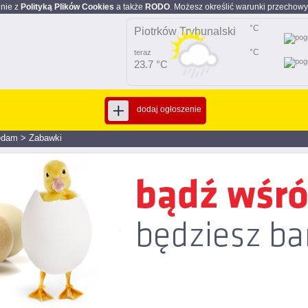
dnie z
Polityką Plików Cookies
a także
RODO
. Możesz określić warunki przechowy
°C
Piotrków Trybunalski
°C
teraz
23.7 °C
dodaj ogłoszenie
edam
>
Zabawki