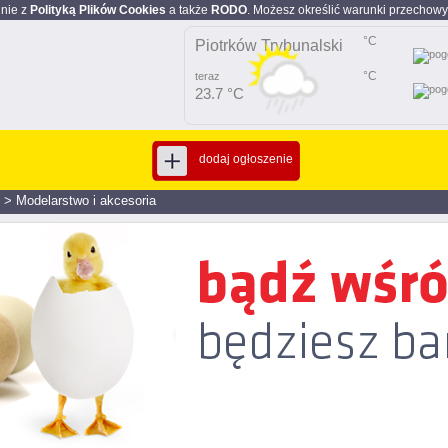
dnie z
Polityką Plików Cookies
a także
RODO
. Możesz określić warunki przechowy
°C
Piotrków Trybunalski
°C
teraz
23.7 °C
dodaj ogłoszenie
>
Modelarstwo i akcesoria