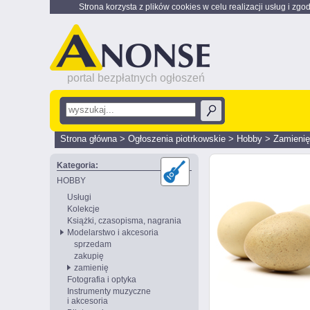
Strona korzysta z plików cookies w celu realizacji usług i zgo
portal bezpłatnych ogłoszeń
Strona główna
>
Ogłoszenia piotrkowskie
>
Hobby
>
Zamienię
Kategoria:
HOBBY
Usługi
Kolekcje
Książki, czasopisma, nagrania
Modelarstwo i akcesoria
sprzedam
zakupię
zamienię
Fotografia i optyka
Instrumenty muzyczne
i akcesoria