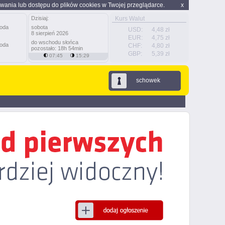
wania lub dostępu do plików cookies w Twojej przeglądarce.
x
Dzisiaj:
Kurs Walut
sobota
USD:
4,48 zł
8 sierpień 2026
EUR:
4,75 zł
do wschodu słońca
CHF:
4,80 zł
pozostało: 18h 54min
GBP:
5,39 zł
07:45
15:29
schowek