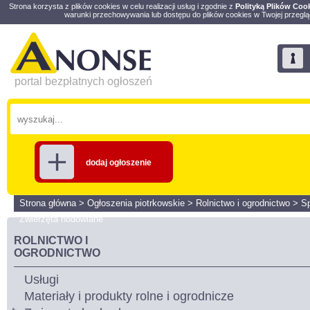
Strona korzysta z plików cookies w celu realizacji usług i zgodnie z
Polityką Plików Coo
warunki przechowywania lub dostępu do plików cookies w Twojej przeglą
portal bezpłatnych ogłoszeń
dodaj ogłoszenie
Strona główna
>
Ogłoszenia piotrkowskie
>
Rolnictwo i ogrodnictwo
>
S
Zwierzęta hodowlane
ROLNICTWO I
OGRODNICTWO
Usługi
Materiały i produkty rolne i ogrodnicze