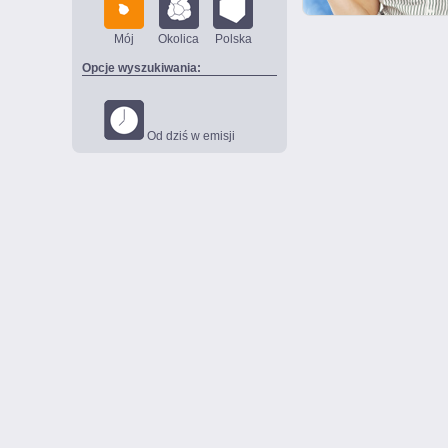
Mój
Okolica
Polska
Opcje wyszukiwania:
Od dziś w emisji