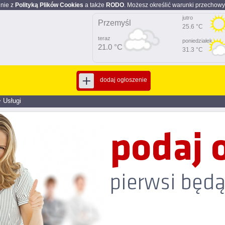
dnie z
Polityką Plików Cookies
a także
RODO
. Możesz określić warunki przechowy
jutro
Przemyśl
25.6 °C
teraz
poniedziałek
21.0 °C
31.3 °C
dodaj ogłoszenie
>
Usługi