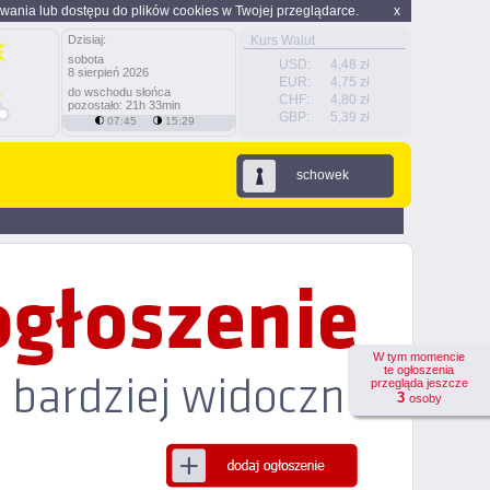
wania lub dostępu do plików cookies w Twojej przeglądarce.
x
Dzisiaj:
Kurs Walut
sobota
USD:
4,48 zł
8 sierpień 2026
EUR:
4,75 zł
do wschodu słońca
CHF:
4,80 zł
pozostało: 21h 33min
GBP:
5,39 zł
07:45
15:29
schowek
W tym momencie
te ogłoszenia
przegląda jeszcze
3
osoby