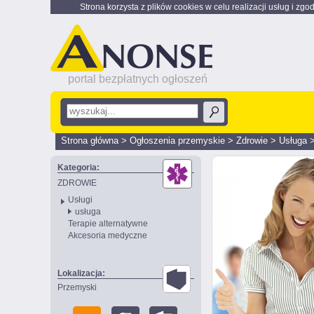
Strona korzysta z plików cookies w celu realizacji usług i zgo
portal bezpłatnych ogłoszeń
Strona główna
>
Ogłoszenia przemyskie
>
Zdrowie
>
Usługa
Kategoria:
ZDROWIE
Usługi
usługa
Terapie alternatywne
Akcesoria medyczne
Lokalizacja:
Przemyski