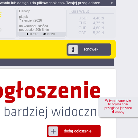
wania lub dostępu do plików cookies w Twojej przeglądarce.
x
Dzisiaj:
Kurs Walut
piątek
USD:
4,48 zł
7 sierpień 2026
EUR:
4,75 zł
do wschodu słońca
CHF:
4,80 zł
pozostało: 20h 8min
GBP:
5,39 zł
07:45
15:29
schowek
W tym momencie
te ogłoszenia
przegląda jeszcze
4
osoby