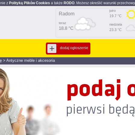
dnie z
Polityką Plików Cookies
a także
RODO
. Możesz określić warunki przechowy
jutro
Radom
19.7 °C
teraz
niedziela
18.8 °C
23.3 °C
dodaj ogłoszenie
ę
>
Antyczne meble i akcesoria