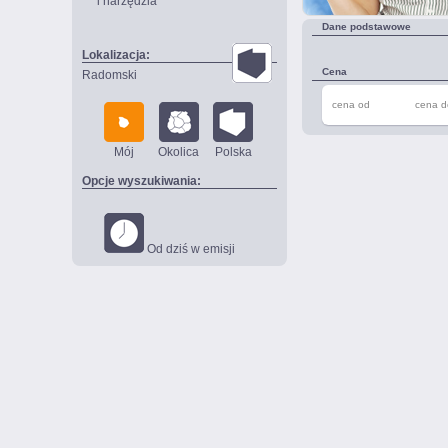
i narzędzia
Dane podstawowe
Lokalizacja:
Cena
Radomski
cena od
cena d
Mój
Okolica
Polska
Opcje wyszukiwania:
Od dziś w emisji