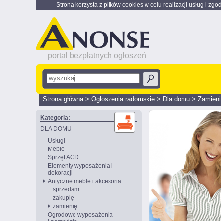
Strona korzysta z plików cookies w celu realizacji usług i zgo
portal bezpłatnych ogłoszeń
Strona główna
>
Ogłoszenia radomskie
>
Dla domu
>
Zamieni
Kategoria:
DLA DOMU
Usługi
Meble
Sprzęt AGD
Elementy wyposażenia i
dekoracji
Antyczne meble i akcesoria
sprzedam
zakupię
zamienię
Ogrodowe wyposażenia