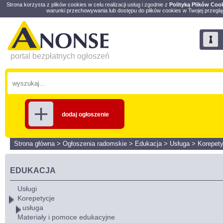
Strona korzysta z plików cookies w celu realizacji usług i zgodnie z
Polityką Plików Coo
warunki przechowywania lub dostępu do plików cookies w Twojej przeglą
portal bezpłatnych ogłoszeń
dodaj ogłoszenie
Strona główna
>
Ogłoszenia radomskie
>
Edukacja
>
Usługa
>
Korepety
EDUKACJA
Usługi
Korepetycje
usługa
Materiały i pomoce edukacyjne