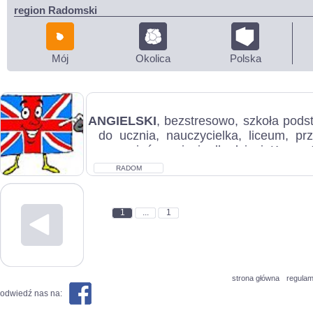
region Radomski
Mój
Okolica
Polska
ANGIELSKI
, bezstresowo, szkoła pod
do ucznia, nauczycielka, liceum, pr
egzaminów, zajęcia dla dzieci, Korepet
RADOM
1
...
1
strona główna
regulam
odwiedź nas na: