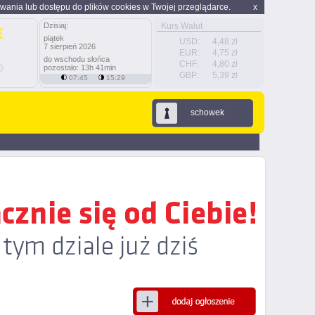
wania lub dostępu do plików cookies w Twojej przeglądarce.
x
Dzisiaj:
Kurs Walut
piątek
USD:
4,48 zł
7 sierpień 2026
EUR:
4,75 zł
do wschodu słońca
CHF:
4,80 zł
pozostało: 13h 41min
GBP:
5,39 zł
07:45
15:29
schowek