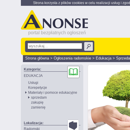
Strona korzysta z plików cookies w celu realizacji usług i zgo
portal bezpłatnych ogłoszeń
Strona główna
>
Ogłoszenia radomskie
>
Edukacja
>
Sprzed
Kategoria:
EDUKACJA
Usługi
Korepetycje
Materiały i pomoce edukacyjne
sprzedam
zakupię
zamienię
Lokalizacja:
Radomski