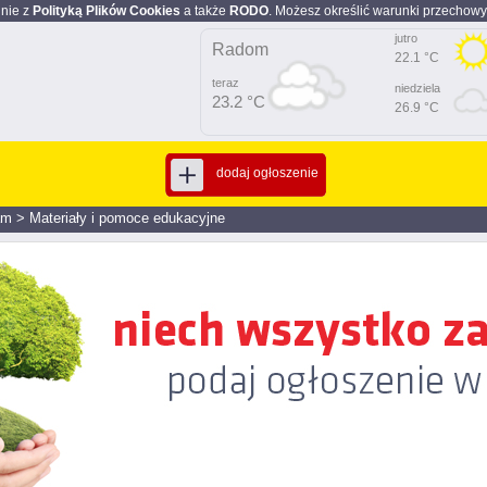
dnie z
Polityką Plików Cookies
a także
RODO
. Możesz określić warunki przechowy
jutro
Radom
22.1 °C
teraz
niedziela
23.2 °C
26.9 °C
dodaj ogłoszenie
am
>
Materiały i pomoce edukacyjne