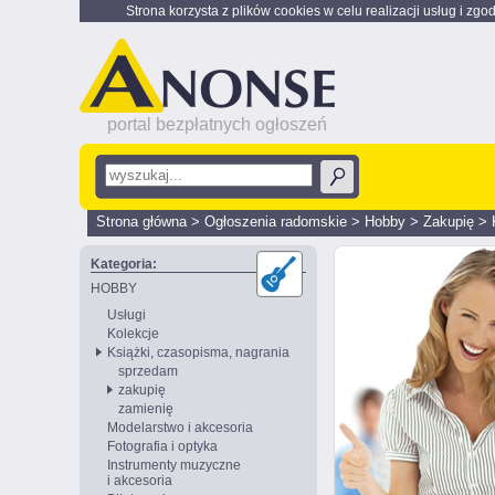
Strona korzysta z plików cookies w celu realizacji usług i zgo
portal bezpłatnych ogłoszeń
Strona główna
>
Ogłoszenia radomskie
>
Hobby
>
Zakupię
>
Kategoria:
HOBBY
Usługi
Kolekcje
Książki, czasopisma, nagrania
sprzedam
zakupię
zamienię
Modelarstwo i akcesoria
Fotografia i optyka
Instrumenty muzyczne
i akcesoria