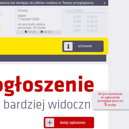
wania lub dostępu do plików cookies w Twojej przeglądarce.
x
Dzisiaj:
Kurs Walut
piątek
USD:
4,48 zł
7 sierpień 2026
EUR:
4,75 zł
do wschodu słońca
CHF:
4,80 zł
pozostało: 0h 31min
GBP:
5,39 zł
07:45
15:29
schowek
W tym momencie
te ogłoszenia
przegląda jeszcze
5
osoby