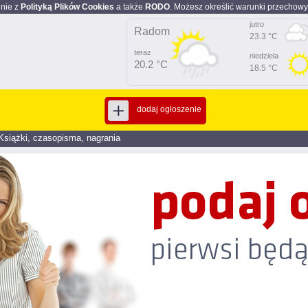
dnie z
Polityką Plików Cookies
a także
RODO
. Możesz określić warunki przechowy
jutro
Radom
23.3 °C
teraz
niedziela
20.2 °C
18.5 °C
dodaj ogłoszenie
Książki, czasopisma, nagrania