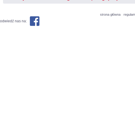
strona główna
regulam
odwiedź nas na: