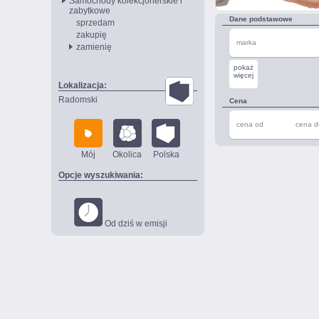
Samochody kolekcjonerskie i
zabytkowe
Dane podstawowe
sprzedam
zakupię
marka
zamienię
pokaż
więcej
Lokalizacja:
Radomski
Cena
cena od
cena d
Mój
Okolica
Polska
Opcje wyszukiwania:
Od dziś w emisji