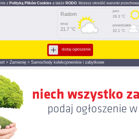
dnie z
Polityką Plików Cookies
a także
RODO
. Możesz określić warunki przechowy
jutro
Radom
26.3 °C
teraz
poniedziałek
21.7 °C
32.1 °C
dodaj ogłoszenie
ort
>
Zamienię
>
Samochody kolekcjonerskie i zabytkowe