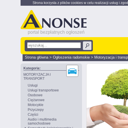
Strona korzysta z plików cookies w celu realizacji usług i zgo
portal bezpłatnych ogłoszeń
Strona główna
>
Ogłoszenia radomskie
>
Motoryzacja i transp
Kategoria:
MOTORYZACJA I
TRANSPORT
Usługi
Usługi transportowe
Osobowe
Ciężarowe
Motocykle
Przyczepy
Części
Audio i multimedia
samochodowe