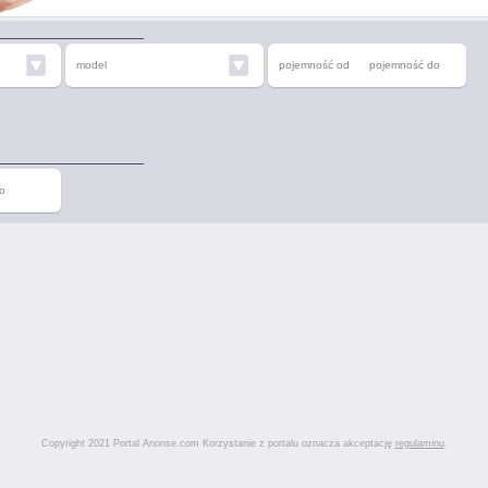
model
pojemność od
pojemność do
o
Copyright 2021 Portal Anonse.com Korzystanie z portalu oznacza akceptację
regulaminu
.