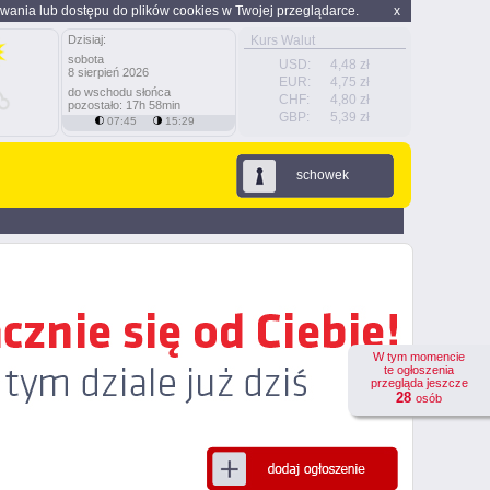
wania lub dostępu do plików cookies w Twojej przeglądarce.
x
Dzisiaj:
Kurs Walut
sobota
USD:
4,48 zł
8 sierpień 2026
EUR:
4,75 zł
do wschodu słońca
CHF:
4,80 zł
pozostało: 17h 58min
GBP:
5,39 zł
07:45
15:29
schowek
W tym momencie
te ogłoszenia
przegląda jeszcze
28
osób