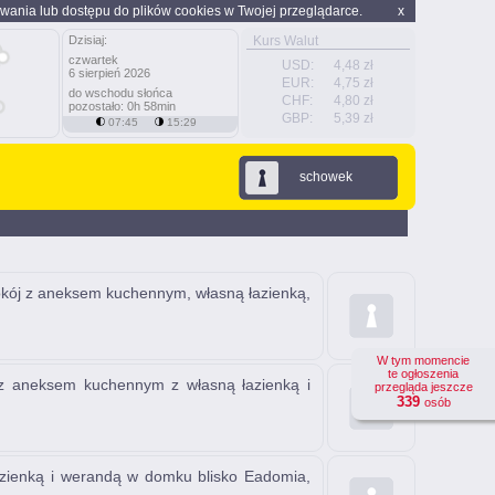
wania lub dostępu do plików cookies w Twojej przeglądarce.
x
Dzisiaj:
Kurs Walut
czwartek
USD:
4,48 zł
6 sierpień 2026
EUR:
4,75 zł
do wschodu słońca
CHF:
4,80 zł
pozostało: 0h 58min
GBP:
5,39 zł
07:45
15:29
schowek
kój z aneksem kuchennym, własną łazienką,
W tym momencie
te ogłoszenia
 z aneksem kuchennym z własną łazienką i
przegląda jeszcze
339
osób
azienką i werandą w domku blisko Eadomia,