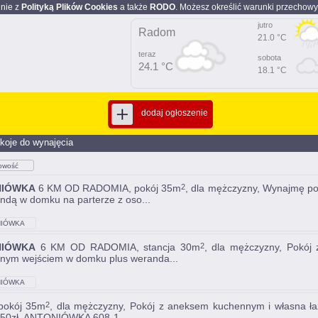
dnie z
Polityką Plików Cookies
a także
RODO
. Możesz określić warunki przechowy
jutro
Radom
21.0 °C
teraz
sobota
24.1 °C
18.1 °C
dodaj ogłoszenie
koje do wynajęcia
owość
NIÓWKA
6 KM OD RADOMIA, pokój 35m
, dla mężczyzny, Wynajmę po
2
ndą w domku na parterze z oso...
IÓWKA
NIÓWKA
6 KM OD RADOMIA, stancja 30m
, dla mężczyzny, Pokój
2
nym wejściem w domku plus weranda...
IÓWKA
 pokój 35m
, dla mężczyzny, Pokój z aneksem kuchennym i własna ł
2
350zł. ANTONIÓWKA 608-1...