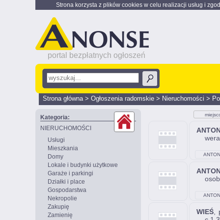
Strona korzysta z plików cookies w celu realizacji usług i zgo
portal bezpłatnych ogłoszeń
Strona główna
>
Ogłoszenia radomskie
>
Nieruchomości
>
Po
miejsc
Kategoria:
NIERUCHOMOŚCI
ANTO
wera
Usługi
Mieszkania
ANTON
Domy
Lokale i budynki użytkowe
ANTO
Garaże i parkingi
osob
Działki i place
Gospodarstwa
ANTON
Nekropolie
Zakupię
WIEŚ
,
Zamienię
c.1.