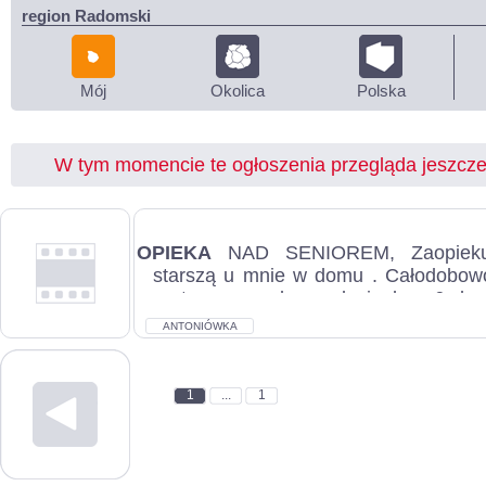
region Radomski
Mój
Okolica
Polska
W tym momencie te ogłoszenia przegląda jeszcz
OPIEKA
NAD SENIOREM, Zaopiekuj
starszą u mnie w domu . Całodobo
parterze z własną łazienką. 6 
ANTONIÓ...
ANTONIÓWKA
1
...
1