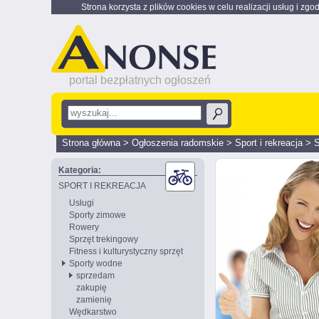
Strona korzysta z plików cookies w celu realizacji usług i zgo
portal bezpłatnych ogłoszeń
Strona główna
>
Ogłoszenia radomskie
>
Sport i rekreacja
>
Kategoria:
SPORT I REKREACJA
Usługi
Sporty zimowe
Rowery
Sprzęt trekingowy
Fitness i kulturystyczny sprzęt
Sporty wodne
sprzedam
zakupię
zamienię
Wędkarstwo