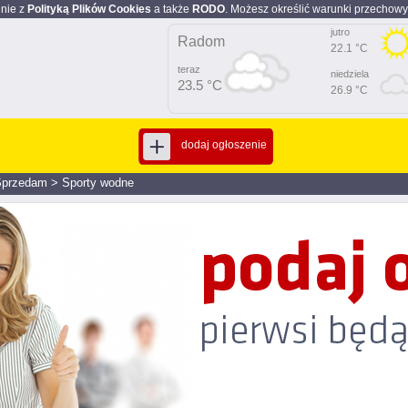
dnie z
Polityką Plików Cookies
a także
RODO
. Możesz określić warunki przechowy
jutro
Radom
22.1 °C
teraz
niedziela
23.5 °C
26.9 °C
dodaj ogłoszenie
Sprzedam
>
Sporty wodne