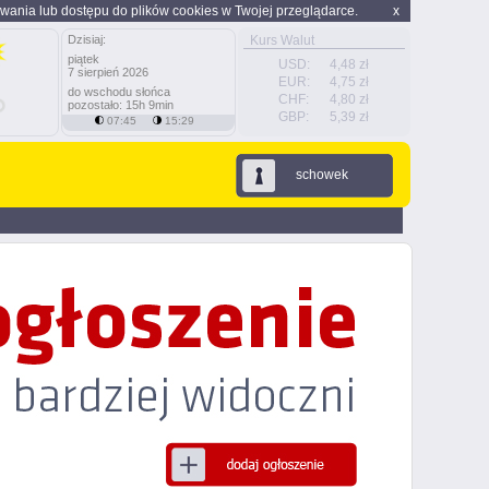
wania lub dostępu do plików cookies w Twojej przeglądarce.
x
Dzisiaj:
Kurs Walut
piątek
USD:
4,48 zł
7 sierpień 2026
EUR:
4,75 zł
do wschodu słońca
CHF:
4,80 zł
pozostało: 15h 9min
GBP:
5,39 zł
07:45
15:29
schowek