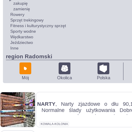
zakupię
zamienię
Rowery
Sprzęt trekingowy
Fitness i kulturystyczny sprzęt
Sporty wodne
Wędkarstwo
Jeździectwo
Inne
region Radomski
Mój
Okolica
Polska
NARTY
, Narty zjazdowe o dłu 90
Normalne ślady użytkowania Dobr
zawansowanych narciarzy wiązania
Cena...
KOWALA-KOLONIA