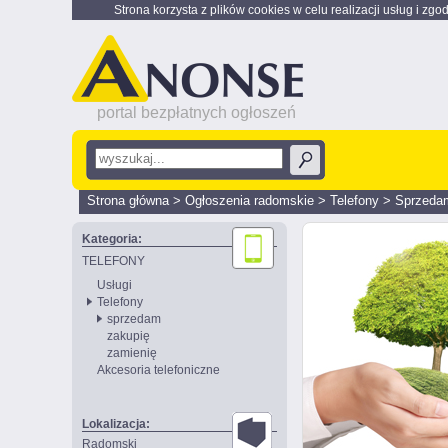
Strona korzysta z plików cookies w celu realizacji usług i zgo
portal bezpłatnych ogłoszeń
Strona główna
>
Ogłoszenia radomskie
>
Telefony
>
Sprzeda
Kategoria:
TELEFONY
Usługi
Telefony
sprzedam
zakupię
zamienię
Akcesoria telefoniczne
Lokalizacja:
Radomski