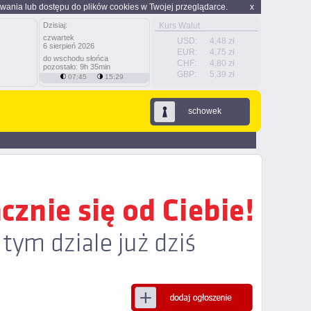
wania lub dostępu do plików cookies w Twojej przeglądarce.
x
Dzisiaj:
Kurs Walut
czwartek
USD:
4,48 zł
6 sierpień 2026
EUR:
4,75 zł
do wschodu słońca
CHF:
4,80 zł
pozostało: 9h 35min
GBP:
5,39 zł
07:45
15:29
schowek