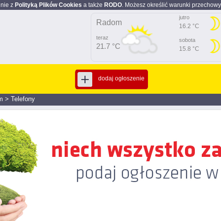
dnie z
Polityką Plików Cookies
a także
RODO
. Możesz określić warunki przechowy
jutro
Radom
16.2 °C
teraz
sobota
21.7 °C
15.8 °C
dodaj ogłoszenie
m
>
Telefony