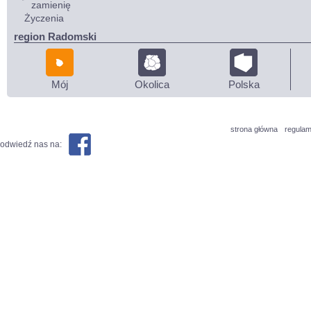
zamienię
Życzenia
region Radomski
Mój
Okolica
Polska
strona główna
regulam
odwiedź nas na: