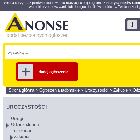
Strona korzysta z plików cookies w celu realizacji usług i zgodnie z
Polityką Plików Coo
warunki przechowywania lub dostępu do plików cookies w Twojej przeglą
portal bezpłatnych ogłoszeń
dodaj ogłoszenie
Strona główna
>
Ogłoszenia radomskie
>
Uroczystości
>
Zakupię
>
Odz
UROCZYSTOŚCI
Usługi
Odzież ślubna
sprzedam
zakupię