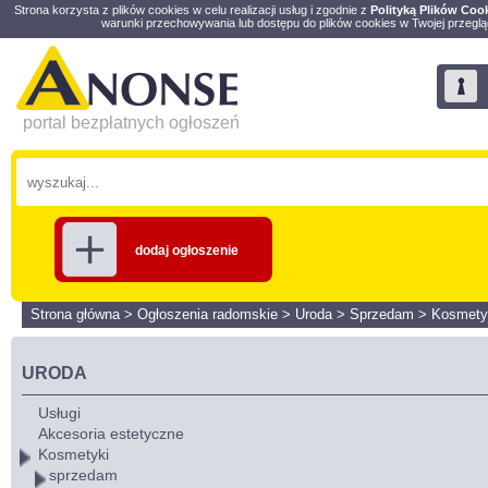
Strona korzysta z plików cookies w celu realizacji usług i zgodnie z
Polityką Plików Coo
warunki przechowywania lub dostępu do plików cookies w Twojej przeglą
portal bezpłatnych ogłoszeń
dodaj ogłoszenie
Strona główna
>
Ogłoszenia radomskie
>
Uroda
>
Sprzedam
>
Kosmety
URODA
Usługi
Akcesoria estetyczne
Kosmetyki
sprzedam