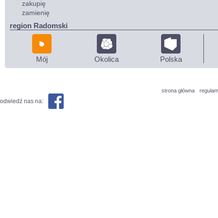
zakupię
zamienię
region Radomski
Mój
Okolica
Polska
strona główna
regulam
odwiedź nas na: