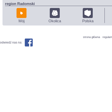
region Radomski
Mój
Okolica
Polska
strona główna
regulam
odwiedź nas na: