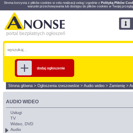
Strona korzysta z plików cookies w celu realizacji usług i zgodnie z
Polityką Plików Coo
warunki przechowywania lub dostępu do plików cookies w Twojej przeglą
portal bezpłatnych ogłoszeń
dodaj ogłoszenie
Strona główna
>
Ogłoszenia rzeszowskie
>
Audio wideo
>
Zamienię
>
A
AUDIO WIDEO
Usługi
TV
Wideo, DVD
Audio