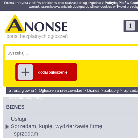
Strona korzysta z plików cookies w celu realizacji usług i zgodnie z
Polityką Plików Coo
warunki przechowywania lub dostępu do plików cookies w Twojej przeglą
portal bezpłatnych ogłoszeń
dodaj ogłoszenie
Strona główna
>
Ogłoszenia rzeszowskie
>
Biznes
>
Zakupię
>
Sprzeda
wydzierżawię firmę
BIZNES
Usługi
Sprzedam, kupię, wydzierżawię firmę
sprzedam