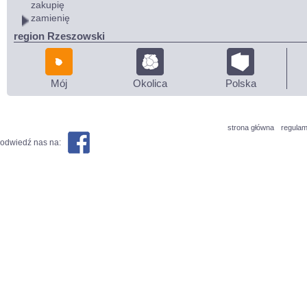
zakupię
zamienię
region Rzeszowski
Mój
Okolica
Polska
strona główna
regulam
odwiedź nas na: