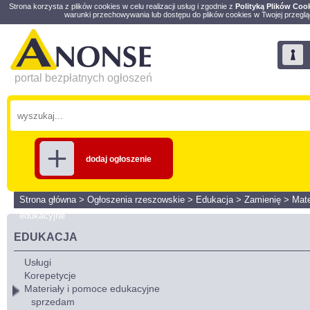
Strona korzysta z plików cookies w celu realizacji usług i zgodnie z
Polityką Plików Coo
warunki przechowywania lub dostępu do plików cookies w Twojej przeglą
portal bezpłatnych ogłoszeń
dodaj ogłoszenie
Strona główna
>
Ogłoszenia rzeszowskie
>
Edukacja
>
Zamienię
>
Mate
edukacyjne
EDUKACJA
Usługi
Korepetycje
Materiały i pomoce edukacyjne
sprzedam