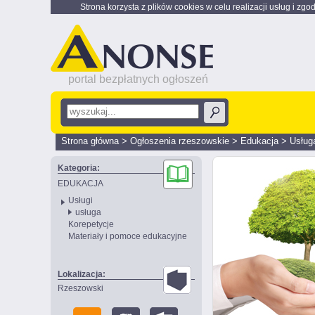
Strona korzysta z plików cookies w celu realizacji usług i zgo
portal bezpłatnych ogłoszeń
Strona główna
>
Ogłoszenia rzeszowskie
>
Edukacja
>
Usług
Kategoria:
EDUKACJA
Usługi
usługa
Korepetycje
Materiały i pomoce edukacyjne
Lokalizacja:
Rzeszowski