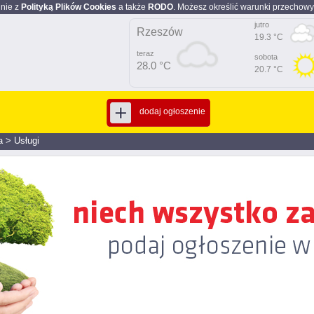
dnie z
Polityką Plików Cookies
a także
RODO
. Możesz określić warunki przechowy
jutro
Rzeszów
19.3 °C
teraz
sobota
28.0 °C
20.7 °C
dodaj ogłoszenie
a
>
Usługi