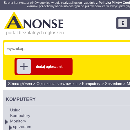
Strona korzysta z plików cookies w celu realizacji usług i zgodnie z
Polityką Plików Coo
warunki przechowywania lub dostępu do plików cookies w Twojej przeglą
portal bezpłatnych ogłoszeń
dodaj ogłoszenie
Strona główna
>
Ogłoszenia rzeszowskie
>
Komputery
>
Sprzedam
>
M
KOMPUTERY
Usługi
Komputery
Monitory
sprzedam