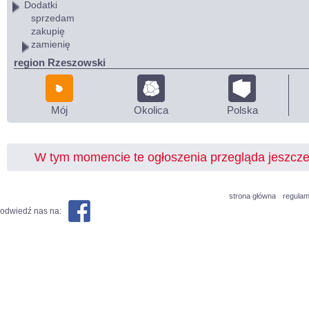
Dodatki
sprzedam
zakupię
zamienię
region Rzeszowski
Mój
Okolica
Polska
W tym momencie te ogłoszenia przegląda jeszcz
strona główna
regulam
odwiedź nas na: