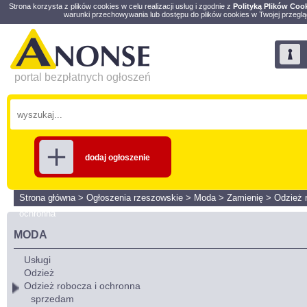
Strona korzysta z plików cookies w celu realizacji usług i zgodnie z
Polityką Plików Coo
warunki przechowywania lub dostępu do plików cookies w Twojej przeglą
portal bezpłatnych ogłoszeń
dodaj ogłoszenie
Strona główna
>
Ogłoszenia rzeszowskie
>
Moda
>
Zamienię
>
Odzież 
ochronna
MODA
Usługi
Odzież
Odzież robocza i ochronna
sprzedam