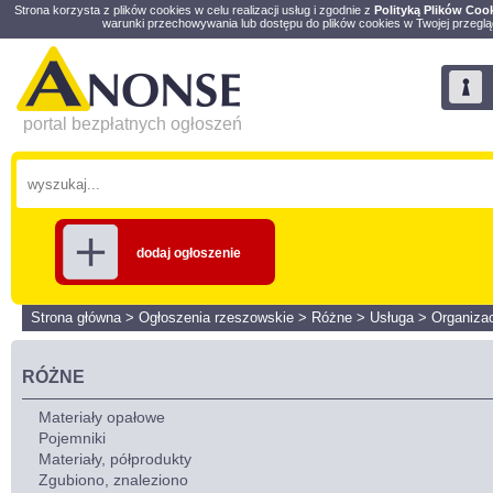
Strona korzysta z plików cookies w celu realizacji usług i zgodnie z
Polityką Plików Coo
warunki przechowywania lub dostępu do plików cookies w Twojej przeglą
portal bezpłatnych ogłoszeń
dodaj ogłoszenie
Strona główna
>
Ogłoszenia rzeszowskie
>
Różne
>
Usługa
>
Organiza
RÓŻNE
Materiały opałowe
Pojemniki
Materiały, półprodukty
Zgubiono, znaleziono