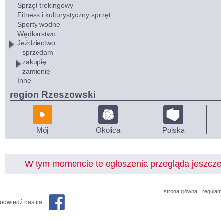
Sprzęt trekingowy
Fitness i kulturystyczny sprzęt
Sporty wodne
Wędkarstwo
Jeździectwo
sprzedam
zakupię
zamienię
Inne
region Rzeszowski
Mój
Okolica
Polska
W tym momencie te ogłoszenia przegląda jeszcz
strona główna
regulam
odwiedź nas na: